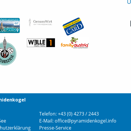
U
midenkogel
Telefon:
+43 (0) 4273 / 2443
See
E-Mail:
office@pyramidenkogel.info
hutzerklärung
Presse-Service