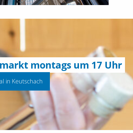
arkt montags um 17 Uhr
al in Keutschach