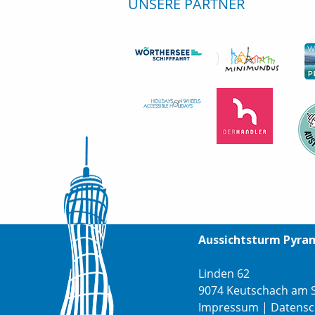
UNSERE PARTNER
Aussichtsturm Pyra
Linden 62
9074 Keutschach am 
Impressum
|
Datensc