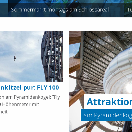
Sommermarkt montags am Schlossareal
T
nkitzel pur: FLY 100
ion am Pyramidenkogel: "Fly
Attraktio
70 Höhenmeter mit
heit
am Pyramidenkog