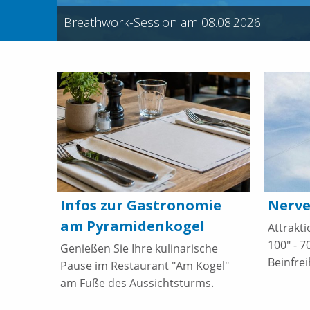
Breathwork-Session am 08.08.2026
Infos zur Gastronomie
Nerve
am Pyramidenkogel
Attrakt
100" - 
Genießen Sie Ihre kulinarische
Beinfrei
Pause im Restaurant "Am Kogel"
am Fuße des Aussichtsturms.