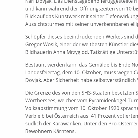
Karl Dovjak. Das Dienstagabend fertiggestellte 
und kann während der Öffnungszeiten von 10 bi
Blick auf das Kunstwerk mit seiner Tiefenwirkun
Aussichtsturmes mit seiner unverkennbaren elli
Schöpfer dieses beeindruckenden Werkes sind 
Gregor Wosik, einer der weltbesten Künstler di
Bildhauerin Anna Mrzyglod. Tatkräftige Unterstüt
Bestaunt werden kann das Gemälde bis Ende Nov
Landesfeiertag, dem 10. Oktober, muss wegen Co
Dovjak. Aber Sicherheit habe selbstverständlich
Die Grenze des von den SHS-Staaten besetzten S
Wörthersees, welcher vom Pyramidenkogel-Turm i
Volksabstimmung vom 10. Oktober 1920 sprachen
Verbleib bei Österreich aus, 41 Prozent votiert
südlich der Karawanken. Unter den Pro-Österre
Bewohnern Kärntens.