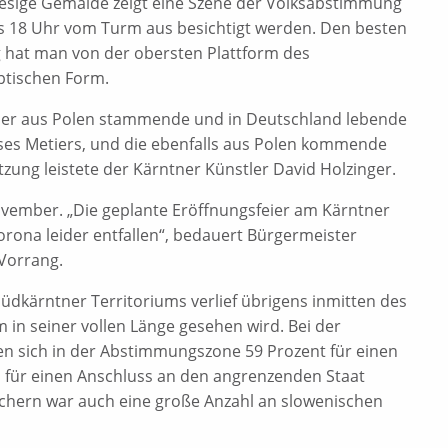
riesige Gemälde zeigt eine Szene der Volksabstimmung
s 18 Uhr vom Turm aus besichtigt werden. Den besten
g hat man von der obersten Plattform des
ptischen Form.
der aus Polen stammende und in Deutschland lebende
eses Metiers, und die ebenfalls aus Polen kommende
zung leistete der Kärntner Künstler David Holzinger.
ember. „Die geplante Eröffnungsfeier am Kärntner
rona leider entfallen“, bedauert Bürgermeister
 Vorrang.
üdkärntner Territoriums verlief übrigens inmitten des
n seiner vollen Länge gesehen wird. Bei der
 sich in der Abstimmungszone 59 Prozent für einen
en für einen Anschluss an den angrenzenden Staat
ichern war auch eine große Anzahl an slowenischen