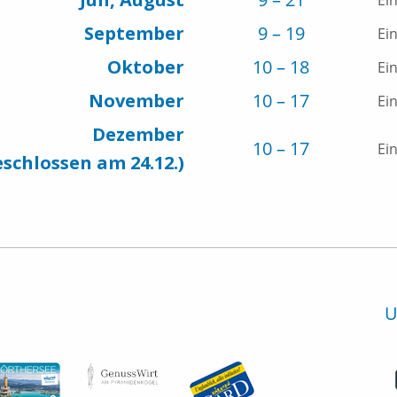
Ei
September
9 – 19
Ei
Oktober
10 – 18
Ei
November
10 – 17
Ei
Dezember
10 – 17
Ei
eschlossen am 24.12.)
U