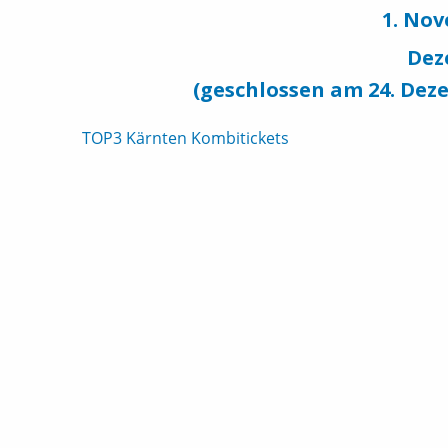
1. No
Dez
(geschlossen am 24. Dez
Beitrags-
TOP3 Kärnten Kombitickets
Navigation